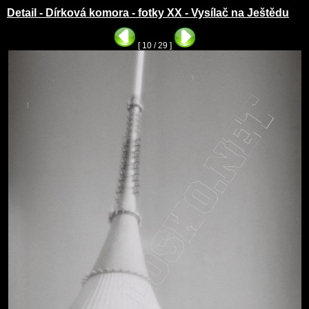
Detail - Dírková komora - fotky XX - Vysílač na Ještědu
[ 10 / 29 ]