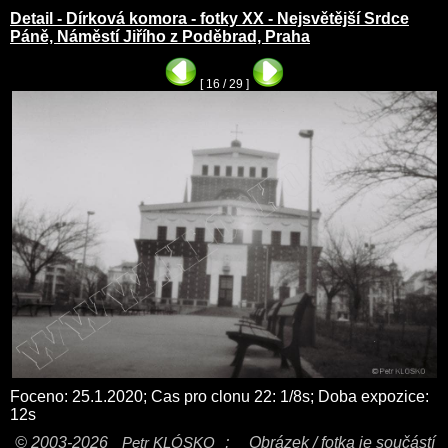
Detail - Dírková komora - fotky XX - Nejsvětější Srdce
Páně, Náměstí Jiřího z Poděbrad, Praha
[ 16 / 29 ]
Foceno: 25.1.2020; Cas pro clonu 22: 1/8s; Doba expozice:
12s
© 2003-2026
Petr KLÓSKO
;
Obrázek / fotka je součástí