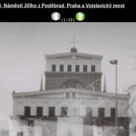
ně, Náměstí Jiřího z Poděbrad, Praha a Vojslavický most
[ 1 / 29 ]