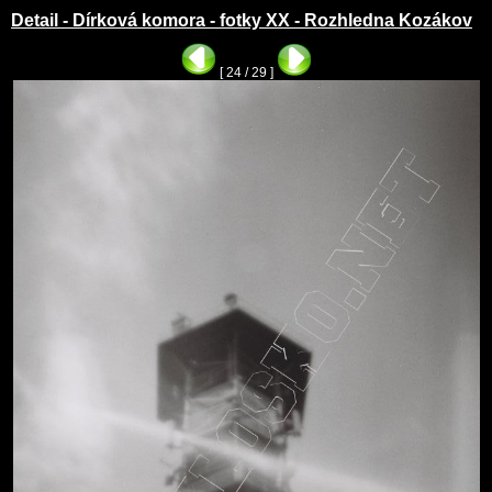
Detail - Dírková komora - fotky XX - Rozhledna Kozákov
[ 24 / 29 ]