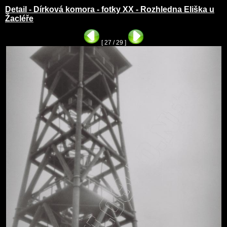
Detail - Dírková komora - fotky XX - Rozhledna Eliška u
Žacléře
[ 27 / 29 ]