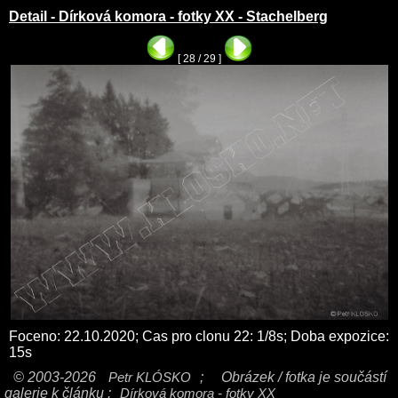
Detail - Dírková komora - fotky XX - Stachelberg
[ 28 / 29 ]
Foceno: 22.10.2020; Cas pro clonu 22: 1/8s; Doba expozice:
15s
© 2003-2026
Petr KLÓSKO
;
Obrázek / fotka je součástí
galerie k článku :
Dírková komora - fotky XX