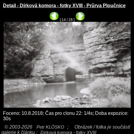
Detail - Dírková komora - fotky XVIII - Průrva Ploučnice
[ 14 / 28 ]
Foceno: 10.8.2018; Čas pro clonu 22: 1/4s; Doba expozice:
30s
© 2003-2026
Petr KLÓSKO
;
Obrázek / fotka je součástí
galerie k článku :
Dírková komora - fotky XVIII