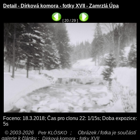
Detail - Dírková komora - fotky XVII - Zamrzlá Úpa
[ 20 / 29 ]
Foceno: 18.3.2018; Čas pro clonu 22: 1/15s; Doba expozice:
5s
© 2003-2026
Petr KLÓSKO
;
Obrázek / fotka je součástí
galerie k článku :
Dírková komora - fotky XVII