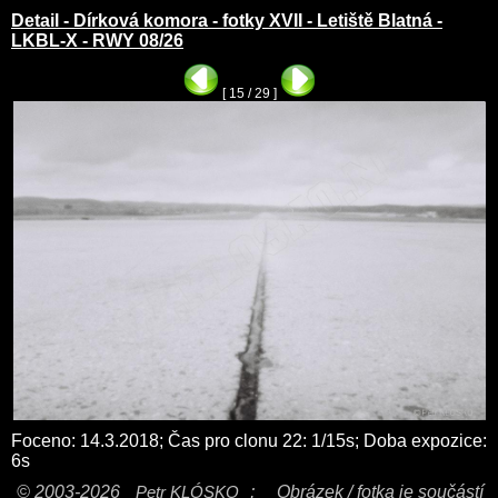
Detail - Dírková komora - fotky XVII - Letiště Blatná -
LKBL-X - RWY 08/26
[ 15 / 29 ]
Foceno: 14.3.2018; Čas pro clonu 22: 1/15s; Doba expozice:
6s
© 2003-2026
Petr KLÓSKO
;
Obrázek / fotka je součástí