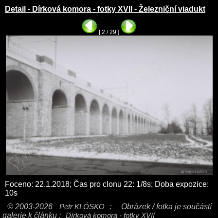
Detail - Dírková komora - fotky XVII - Železniční viadukt
[ 2 / 29 ]
Foceno: 22.1.2018; Čas pro clonu 22: 1/8s; Doba expozice:
10s
© 2003-2026
Petr KLÓSKO
;
Obrázek / fotka je součástí
galerie k článku :
Dírková komora - fotky XVII