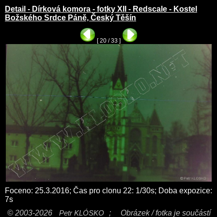
Detail - Dírková komora - fotky XII - Redscale - Kostel
Božského Srdce Páně, Český Těšín
[ 20 / 33 ]
Foceno: 25.3.2016; Čas pro clonu 22: 1/30s; Doba expozice:
7s
© 2003-2026
Petr KLÓSKO
;
Obrázek / fotka je součástí