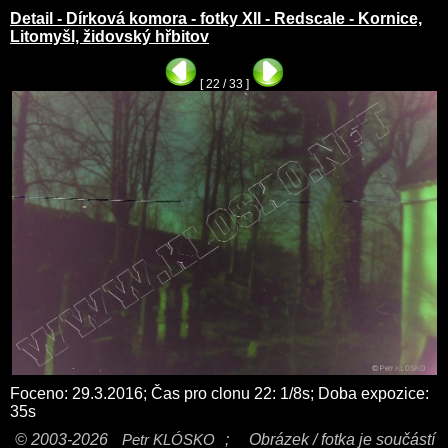
Detail - Dírková komora - fotky XII - Redscale - Kornice,
Litomyšl, židovský hřbitov
[ 22 / 33 ]
Foceno: 29.3.2016; Čas pro clonu 22: 1/8s; Doba expozice:
35s
© 2003-2026
Petr KLÓSKO
;
Obrázek / fotka je součástí