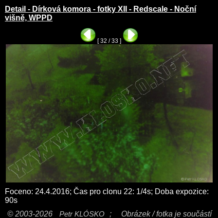
Detail - Dírková komora - fotky XII - Redscale - Noční
višně, WPPD
[ 32 / 33 ]
Foceno: 24.4.2016; Čas pro clonu 22: 1/4s; Doba expozice:
90s
© 2003-2026
Petr KLÓSKO
;
Obrázek / fotka je součástí