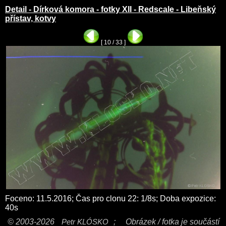
Detail - Dírková komora - fotky XII - Redscale - Libeňský
přístav, kotvy
[ 10 / 33 ]
Foceno: 11.5.2016; Čas pro clonu 22: 1/8s; Doba expozice:
40s
© 2003-2026
Petr KLÓSKO
;
Obrázek / fotka je součástí