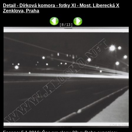
Detail - Dírková komora - fotky XI - Most. Liberecká X
Zenklova, Praha
[ 8 / 13 ]