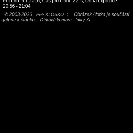
Foceno: 5.1.2016; Čas pro clonu 22: s; Doba expozice:
20:56 - 21:04
© 2003-2026
Petr KLÓSKO
;
Obrázek / fotka je součástí
galerie k článku :
Dírková komora - fotky XI