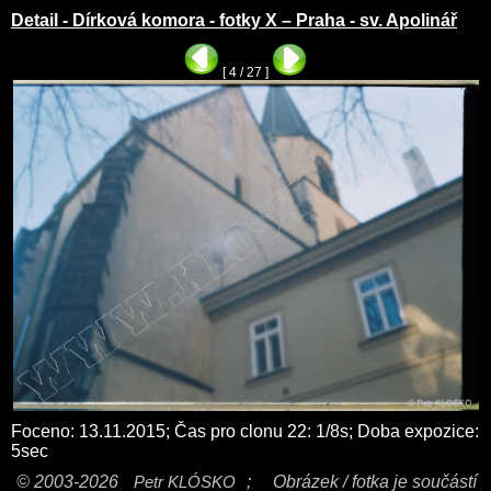
Detail - Dírková komora - fotky X – Praha - sv. Apolinář
[ 4 / 27 ]
Foceno: 13.11.2015; Čas pro clonu 22: 1/8s; Doba expozice:
5sec
© 2003-2026
Petr KLÓSKO
;
Obrázek / fotka je součástí