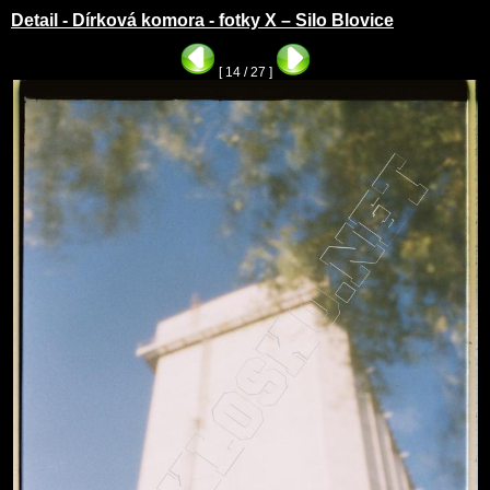
Detail - Dírková komora - fotky X – Silo Blovice
[ 14 / 27 ]