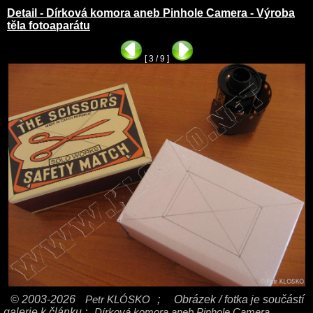
Detail - Dírková komora aneb Pinhole Camera - Výroba
těla fotoaparátu
[ 3 / 9 ]
© 2003-2026
Petr KLÓSKO
;
Obrázek / fotka je součástí
galerie k článku :
Dírková komora aneb Pinhole Camera