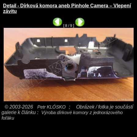
Detail - Dírková komora aneb Pinhole Camera – Vlepení
závitu
[ 8 / 9 ]
© 2003-2026
Petr KLÓSKO
;
Obrázek / fotka je součástí
galerie k článku :
Výroba dírkové komory z jednorázového
foťáku