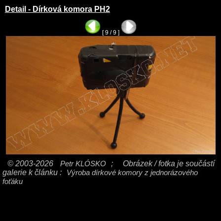
Detail - Dírková komora PH2
[ 9 / 9 ]
© 2003-2026
Petr KLÓSKO
;
Obrázek / fotka je součástí
galerie k článku :
Výroba dírkové komory z jednorázového
foťáku