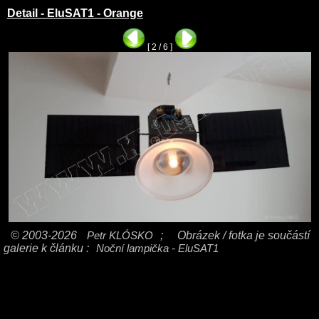
Detail - EluSAT1 - Orange
[ 2 / 6 ]
© 2003-2026
Petr KLÓSKO
;
Obrázek / fotka je součástí
galerie k článku :
Noční lampička - EluSAT1