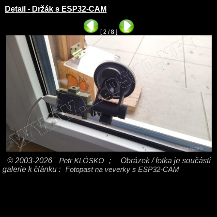
Detail - Držák s ESP32-CAM
[ 2 / 8 ]
© 2003-2026
Petr KLÓSKO
;
Obrázek / fotka je součástí
galerie k článku :
Fotopast na veverky s ESP32-CAM